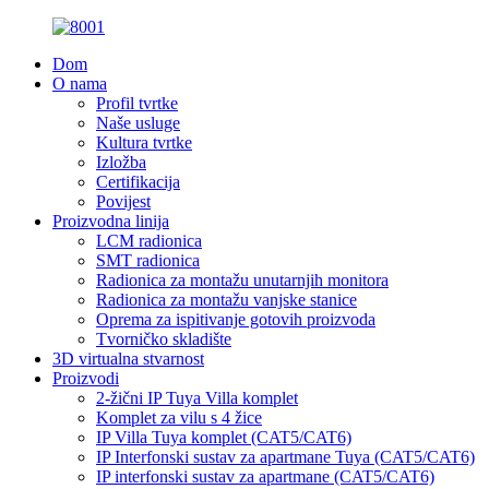
Dom
O nama
Profil tvrtke
Naše usluge
Kultura tvrtke
Izložba
Certifikacija
Povijest
Proizvodna linija
LCM radionica
SMT radionica
Radionica za montažu unutarnjih monitora
Radionica za montažu vanjske stanice
Oprema za ispitivanje gotovih proizvoda
Tvorničko skladište
3D virtualna stvarnost
Proizvodi
2-žični IP Tuya Villa komplet
Komplet za vilu s 4 žice
IP Villa Tuya komplet (CAT5/CAT6)
IP Interfonski sustav za apartmane Tuya (CAT5/CAT6)
IP interfonski sustav za apartmane (CAT5/CAT6)