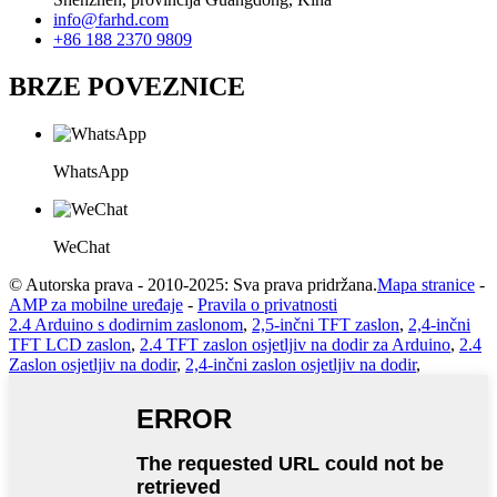
info@farhd.com
+86 188 2370 9809
BRZE POVEZNICE
WhatsApp
WeChat
© Autorska prava - 2010-2025: Sva prava pridržana.
Mapa stranice
-
AMP za mobilne uređaje
-
Pravila o privatnosti
2.4 Arduino s dodirnim zaslonom
,
2,5-inčni TFT zaslon
,
2,4-inčni
TFT LCD zaslon
,
2.4 TFT zaslon osjetljiv na dodir za Arduino
,
2.4
Zaslon osjetljiv na dodir
,
2,4-inčni zaslon osjetljiv na dodir
,