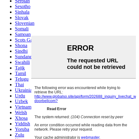
Serbian
Sesotho
Sinhala
Slovak
Slovenian
Somali
Samoan
Scots Gaelic
Shona
Sindhi
Sundanese
Swahili
Tajik
Tamil
Telugu
Thai
Ukrainian
Urdu
Uzbek
Vietnamese
Welsh
Xhosa
Yiddish
Yoruba
Zulu