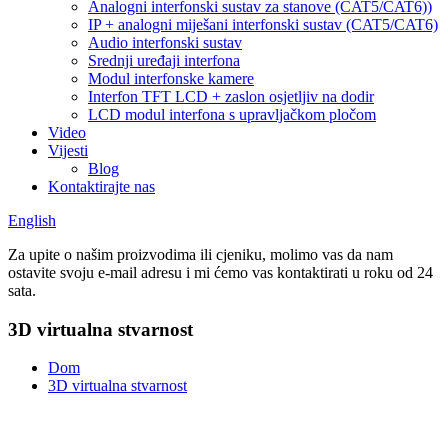
Analogni interfonski sustav za stanove (CAT5/CAT6))
IP + analogni miješani interfonski sustav (CAT5/CAT6)
Audio interfonski sustav
Srednji uređaji interfona
Modul interfonske kamere
Interfon TFT LCD + zaslon osjetljiv na dodir
LCD modul interfona s upravljačkom pločom
Video
Vijesti
Blog
Kontaktirajte nas
English
Za upite o našim proizvodima ili cjeniku, molimo vas da nam
ostavite svoju e-mail adresu i mi ćemo vas kontaktirati u roku od 24
sata.
3D virtualna stvarnost
Dom
3D virtualna stvarnost